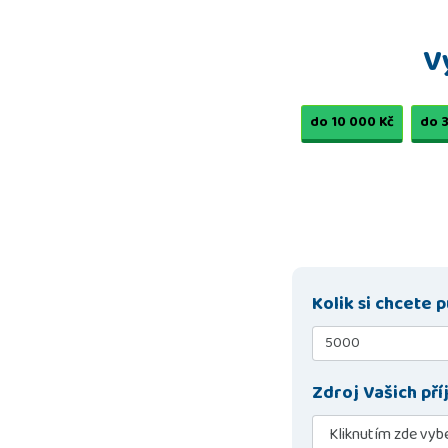
V
do 10 000 Kč
do 
Kolik si chcete p
Zdroj Vašich př