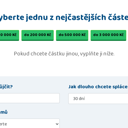
yberte jednu z nejčastějších částe
30 000 Kč
do 200 000 Kč
do 500 000 Kč
do 3 000 000 Kč
Pokud chcete částku jinou, vyplňte ji níže.
ůjčit?
Jak dlouho chcete spláce
íjmů