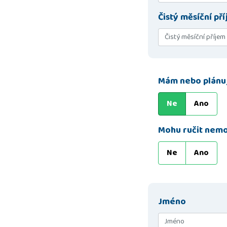
Čistý měsíční př
Mám nebo plánuj
Ne
Ano
Mohu ručit nemo
Ne
Ano
Jméno