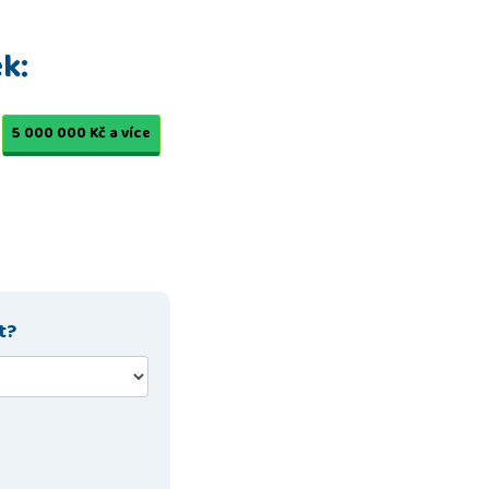
k:
5 000 000 Kč a více
t?