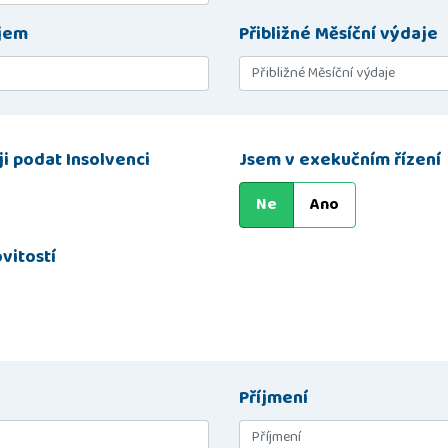
íjem
Přibližné Měsíční výdaje
i podat Insolvenci
Jsem v exekučním řízení
Ne
Ano
vitostí
Příjmení